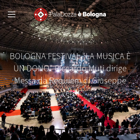
BOLOGNA FESTIVAL "LA MUSICA È
UN DONO" Riccardo Muti dirige
Messa da Requiem di Giuseppe
Verdi