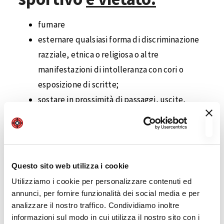
fumare
esternare qualsiasi forma di discriminazione
razziale, etnica o religiosa o altre
manifestazioni di intolleranza con cori o
esposizione di scritte;
sostare in prossimità di passaggi, uscite,
ingressi, lungo le vie di accesso/esodo e le
scale senza giustificato motivo;
arrampicarsi sulle strutture;
danneggiare o manomettere in qualsiasi
Questo sito web utilizza i cookie
modo strutture, infrastrutture e servizi
Utilizziamo i cookie per personalizzare contenuti ed
dell’impianto;
annunci, per fornire funzionalità dei social media e per
introdurre o detenere veleni, sostanze
analizzare il nostro traffico. Condividiamo inoltre
informazioni sul modo in cui utilizza il nostro sito con i
nocive, materiale infiammabile o imbrattante