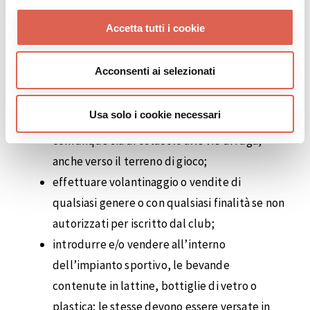
disturbo o pericolo all’incolumità di tutti i
Accetta tutti i cookie
soggetti presenti nell’impianto;
in caso di pioggia è vietato introdurre
Acconsenti ai selezionati
ombrelli con puntale;
esporre materiale che ostacoli la visibilità agli
Usa solo i cookie necessari
altri tifosi o la segnaletica di emergenza o che
comunque sia di ostacolo alle vie di fuga,
anche verso il terreno di gioco;
effettuare volantinaggio o vendite di
qualsiasi genere o con qualsiasi finalità se non
autorizzati per iscritto dal club;
introdurre e/o vendere all’interno
dell’impianto sportivo, le bevande
contenute in lattine, bottiglie di vetro o
plastica; le stesse devono essere versate in