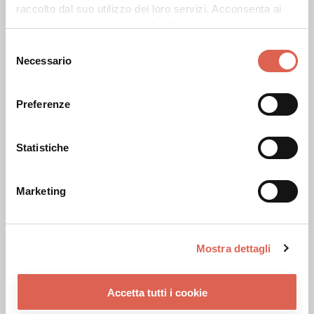
raccolto dal suo utilizzo dei loro servizi. Acconsenta ai
nostri cookie se continua ad utilizzare il nostro sito web.
Selezione
Necessario
Sei un'
azienda
e
del
consenso
vuoi organizzare un
Preferenze
evento
al
Paladozza?
Statistiche
Marketing
CONTATTACI
Mostra dettagli
Nome
*
Accetta tutti i cookie