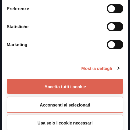
Preferenze
Statistiche
PALADOZZA: INFO E CONTATTI
PalaDozza
Marketing
Piazza Manfredi Azzarita, 3
40122 Bologna BO
paladozza@bolognawelcome.it
Mostra dettagli
tel.
051 6583182
Contatti
Accetta tutti i cookie
Norme e Regolamento
FAQ
Acconsenti ai selezionati
Hotel & Travel
Scopri Bologna
Usa solo i cookie necessari
Come raggiungerci