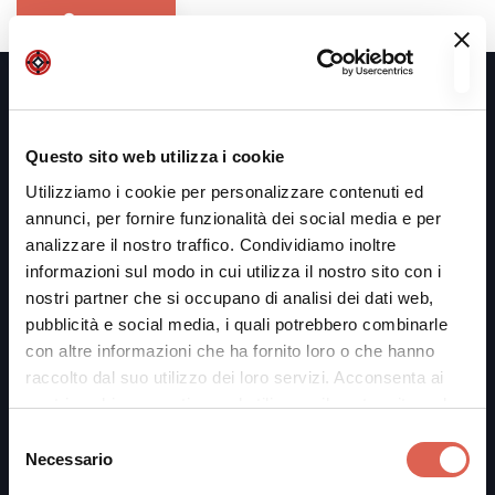
Search
Questo sito web utilizza i cookie
FONDAZIONE BOLOGNA WELCOME
Utilizziamo i cookie per personalizzare contenuti ed
annunci, per fornire funzionalità dei social media e per
analizzare il nostro traffico. Condividiamo inoltre
informazioni sul modo in cui utilizza il nostro sito con i
Sede Piazza Maggiore
nostri partner che si occupano di analisi dei dati web,
Piazza Maggiore, 1/e
pubblicità e social media, i quali potrebbero combinarle
40124 Bologna
con altre informazioni che ha fornito loro o che hanno
ORARI APERTURA
raccolto dal suo utilizzo dei loro servizi. Acconsenta ai
Dal lunedì al sabato: 9.00 – 19.00
nostri cookie se continua ad utilizzare il nostro sito web.
Domenica e festivi: 10.00 – 18.00
Selezione
Necessario
www.bolognawelcome.com
del
consenso